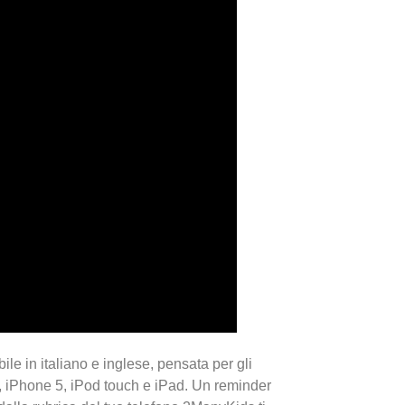
 in italiano e inglese, pensata per gli
 iPhone 5, iPod touch e iPad. Un reminder