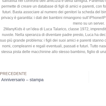
salvavita nei confronti dell’amicizia e della famiglia. Partendo
permette di creare un database di figli di amici e parenti, con f
futuri. Basta associare al numero dei genitori la scheda del bi
privacy è garantita: i dati dei bambini rimangono sull’iPhone
meno su un server.
2ManyKids è un’idea di Luca Talarico, classe 1972, imprenditor
nuvole. Nella speranza di diventare padre presto, Luca ha deci
suo più grande problema: i figli dei suoi amici e parenti stanno d
nomi, compleanni e regali eventuali, passati e futuri. Tutto nas
stessa pista delle macchinine allo stesso bambino, figlio di un
PRECEDENTE
Anniversario – stampa