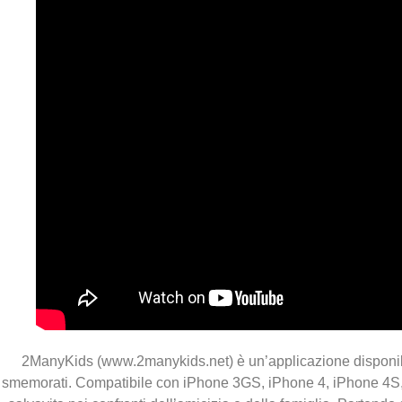
2ManyKids (www.2manykids.net) è un’applicazione disponibile
smemorati. Compatibile con iPhone 3GS, iPhone 4, iPhone 4S,