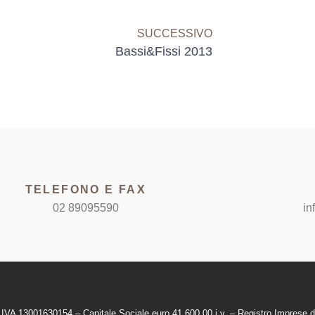
SUCCESSIVO
Bassi&Fissi 2013
TELEFONO E FAX
02 89095590
in
.IVA 13001630154 – Capitale Sociale euro 41,600,00 i.v. – Registro Imprese