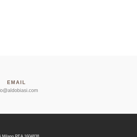
EMAIL
fo@aldobiasi.com
 di Milano REA 1604838